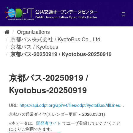
Skip
to
Toggl
content
naviga
Organizations
京都バス株式会社 / KyotoBus Co., Ltd
京都バス / Kyotobus
京都バス-20250919 / Kyotobus-20250919
京都バス-20250919 /
Kyotobus-20250919
URL:
https://api.odpt.org/api/v4/files/odpt/KyotoBus/AllLinesAnotherversion.zip?date=20250919&acl:consumerKey=[アクセストークン/YOUR_ACCESS_TOKEN]
京都バス通常ダイヤ(カレンダー更新 ～2026.03.31)
※本データは、
開発者サイト
でユーザ登録していただくこと
によりご利用できます。