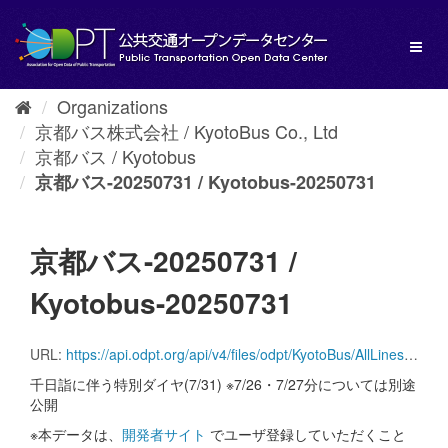
Skip
to
Toggl
content
naviga
Organizations
京都バス株式会社 / KyotoBus Co., Ltd
京都バス / Kyotobus
京都バス-20250731 / Kyotobus-20250731
京都バス-20250731 /
Kyotobus-20250731
URL:
https://api.odpt.org/api/v4/files/odpt/KyotoBus/AllLinesAnotherversion.zip?date=20250731&acl:consumerKey=[アクセストークン/YOUR_ACCESS_TOKEN]
千日詣に伴う特別ダイヤ(7/31) ※7/26・7/27分については別途
公開
※本データは、
開発者サイト
でユーザ登録していただくこと