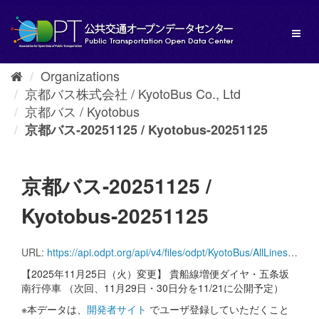
Skip
to
Toggl
content
naviga
Organizations
京都バス株式会社 / KyotoBus Co., Ltd
京都バス / Kyotobus
京都バス-20251125 / Kyotobus-20251125
京都バス-20251125 /
Kyotobus-20251125
URL:
https://api.odpt.org/api/v4/files/odpt/KyotoBus/AllLinesAnotherversion.zip?date=20251125&acl:consumerKey=[アクセストークン/YOUR_ACCESS_TOKEN]
【2025年11月25日（火）変更】 貴船線増便ダイヤ・五条坂
南行停車 （次回、11月29日・30日分を11/21に公開予定）
※本データは、
開発者サイト
でユーザ登録していただくこと