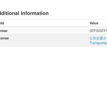
ditional Information
eld
Value
rmat
GTFS/GTF
cense
公共交通オー
Transporta