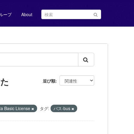
ループ
About
した
並び順
Basic License
タグ:
バス-bus