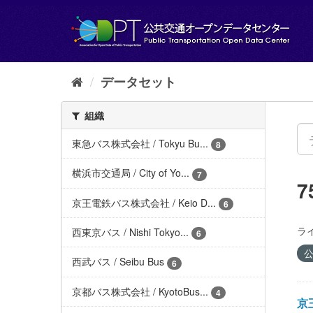
ス
キ
ッ
プ
し
て
データセット
内
容
組織
へ
東急バス株式会社 / Tokyu Bu...
8
横浜市交通局 / City of Yo...
7
京王電鉄バス株式会社 / Keio D...
6
ラ
西東京バス / Nishi Tokyo...
6
公
西武バス / Seibu Bus
6
京都バス株式会社 / KyotoBus...
4
京王