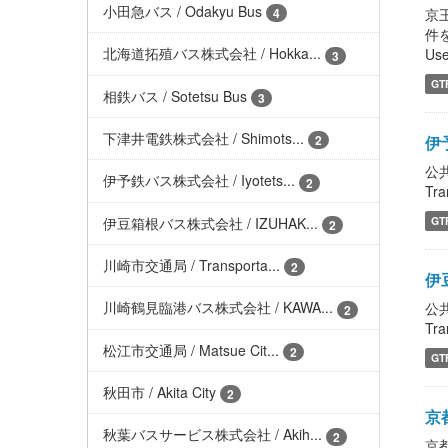
小田急バス / Odakyu Bus
京王
4
件をよ
北海道拓殖バス株式会社 / Hokka...
Use
3
GT
相鉄バス / Sotetsu Bus
3
下津井電鉄株式会社 / Shimots...
伊
2
公
伊予鉄バス株式会社 / Iyotets...
2
Tra
伊豆箱根バス株式会社 / IZUHAK...
GT
2
川崎市交通局 / Transporta...
2
伊豆
川崎鶴見臨港バス株式会社 / KAWA...
公
2
Tra
松江市交通局 / Matsue Cit...
2
GT
秋田市 / Akita City
2
京都
秋葉バスサービス株式会社 / Akih...
2
京都