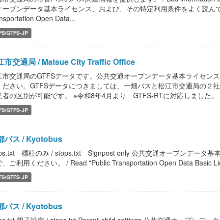
オープンデータ基本ライセンス、および、その特定利用条件をよく読んで、ご利用く
nsportation Open Data...
FS/GTFS-JP
市交通局 / Matsue City Traffic Office
江市交通局のGTFSデータです。公共交通オープンデータ基本ライセン
ください。GTFSデータにつきましては、一畑バスと松江市交通局の２社のデ
者の区別が可能です。 ※令和8年4月より GTFS-RTに対応しました。 / GTFS
FS/GTFS-JP
バス / Kyotobus
ops.txt 標柱のみ / stops.txt Signpost only 公共交通
ご利用ください。 / Read "Public Transportation Open Data Basic License
FS/GTFS-JP
バス / Kyotobus