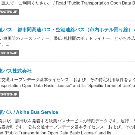
読んで、ご利用ください。 / Read "Public Transportation Open Data Bas
FS/GTFS-JP
殖バス 都市間高速バス・空港連絡バス（市内ホテル回り線） / Takusy
広-旭川間のノースライナー、帯広-札幌間のポテトライナー、とかち帯広
。...
FS/GTFS-JP
東バス株式会社
共交通オープンデータ基本ライセンス、および、その特定利用条件をよく読んで、
nsportation Open Data Basic License" and its "Specific Terms of Use" b
FS/GTFS-JP
バス / Akiha Bus Service
R袋井駅・磐田駅を発着する秋葉バスサービスの時刻データです。運行エ
区春野町です。 公共交通オープンデータ基本ライセンス、および、その
d "Public Transportation Open Data Basic License" and its...