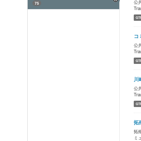
公
75
Tra
GT
コ
公
Tra
GT
川
公
Tra
GT
拓殖
拓
ミ