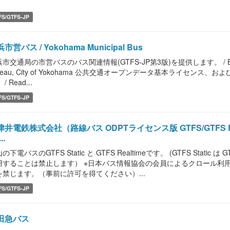
.
FS/GTFS-JP
市営バス / Yokohama Municipal Bus
市交通局の市営バスのバス関連情報(GTFS-JP第3版)を提供します。 / Bus informati
reau, City of Yokohama 公共交通オープンデータ基本ライセ
/ Read...
FS/GTFS-JP
井電鉄株式会社（路線バス ODPTライセンス版 GTFS/GTFS Realtime 
..
の下電バスのGTFS Static と GTFS Realtimeです。 (GTFS Static 
用することは禁止します） ※日本バス情報協会の会員によるクロール利
を禁じます。（事前に許可を得てください）...
FS/GTFS-JP
田急バス