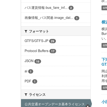
of..
バス運賃情報-bus_fare_inf...
2
GT
画像情報_バス関連-image_dat...
1
横浜
横浜
フォーマット
Bu
い。 
GTFS/GTFS-JP
29
GT
Protocol Buffers
17
下津
JSON
16
GT.
ai
岡山
1
利
用
PDF
1
GT
ライセンス
小
公共交通オープンデータ基本ライセンス ...