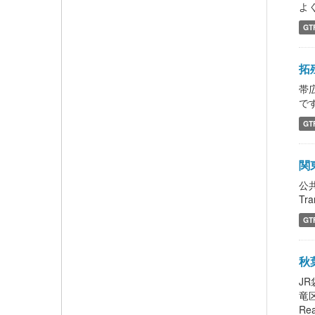
よく
GT
拓
帯
です
GT
関
公
Tra
GT
秋葉
J
竜
Rea