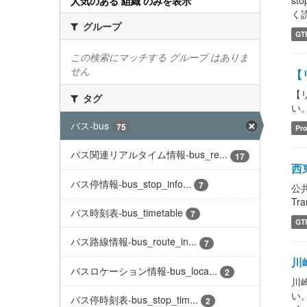
st
人気のある 組織 のみを表示
く読ん
グループ
GT
この検索にマッチする グループ はありま
せん
【
【
タグ
い。 
バス-bus
75
Pro
バス関連リアルタイム情報-bus_re...
17
西東
バス停情報-bus_stop_info...
7
公
Tra
バス時刻表-bus_timetable
7
GT
バス路線情報-bus_route_in...
7
川崎
バスロケーション情報-bus_loca...
2
川
い。 
バス停時刻表-bus_stop_tim...
2