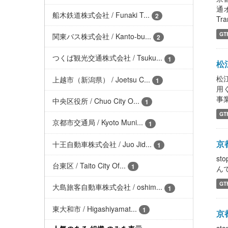
通
船木鉄道株式会社 / Funaki T...
2
Tra
GT
関東バス株式会社 / Kanto-bu...
2
つくば観光交通株式会社 / Tsuku...
1
松江
松
上越市（新潟県） / Joetsu C...
1
用
事業
中央区役所 / Chuo City O...
1
GT
京都市交通局 / Kyoto Muni...
1
京都
十王自動車株式会社 / Juo Jid...
1
st
台東区 / Taito City Of...
1
んで、
GT
大島旅客自動車株式会社 / oshim...
1
東大和市 / Higashiyamat...
1
京都