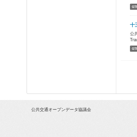
GT
十王
公
Tra
GT
公共交通オープンデータ協議会