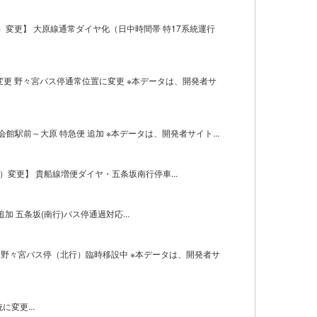
土）変更】 大原線通常ダイヤ化（日中時間帯 特17系統運行
車に変更 野々宮バス停通常位置に変更 ※本データは、開発者サ
会館駅前～大原 特急便 追加 ※本データは、開発者サイト...
（火）変更】 貴船線増便ダイヤ・五条坂南行停車...
 五条坂(南行)バス停通過対応...
応 野々宮バス停（北行）臨時移設中 ※本データは、開発者サ
に変更...