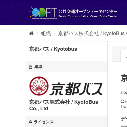
ス
キ
ッ
プ
し
て
組織
京都バス株式会社 / KyotoBus Co
内
容
へ
京都バス / Kyotobus
組織
京
sto
公
京都バス株式会社 / KyotoBus
Tra
Co., Ltd
デ
ライセンス