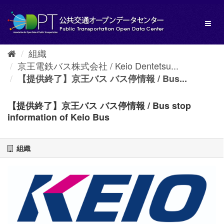
ス
キ
Toggl
ッ
naviga
プ
し
組織
て
京王電鉄バス株式会社 / Keio Dentetsu...
内
容
【提供終了】京王バス バス停情報 / Bus...
へ
【提供終了】京王バス バス停情報 / Bus stop
information of Keio Bus
組織