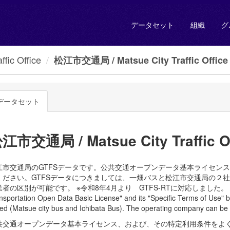
データセット
組織
グ
ic Office
松江市交通局 / Matsue City Traffic Office
データセット
江市交通局 / Matsue City Traffic Of
江市交通局のGTFSデータです。公共交通オープンデータ基本ライセン
ください。GTFSデータにつきましては、一畑バスと松江市交通局の２社のデ
者の区別が可能です。 ※令和8年4月より GTFS-RTに対応しました。 / GTFS data 
nsportation Open Data Basic License" and its "Specific Terms of Use"
ed (Matsue city bus and Ichibata Bus). The operating company can be d
共交通オープンデータ基本ライセンス、および、その特定利用条件をよく読んで、