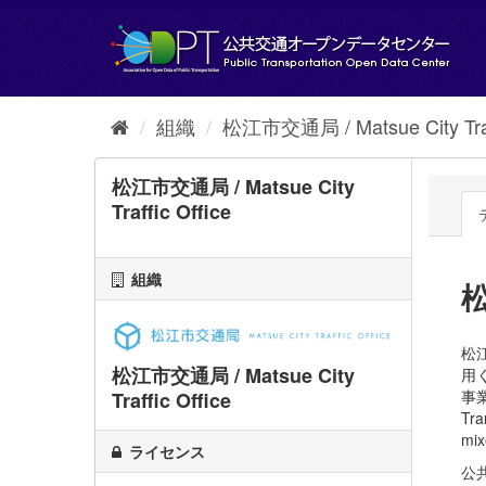
ス
キ
ッ
プ
し
て
組織
松江市交通局 / Matsue City Traff
内
容
へ
松江市交通局 / Matsue City
Traffic Office
組織
松
松
松江市交通局 / Matsue City
用
事業
Traffic Office
Tra
mix
ライセンス
公