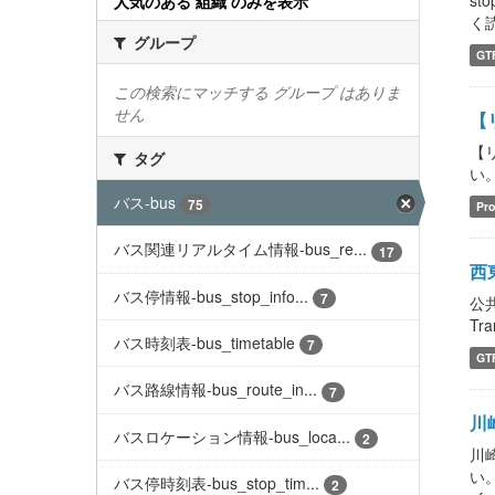
st
人気のある 組織 のみを表示
く読ん
グループ
GT
この検索にマッチする グループ はありま
せん
【
【
タグ
い。 
バス-bus
75
Pro
バス関連リアルタイム情報-bus_re...
17
西東
バス停情報-bus_stop_info...
7
公
Tra
バス時刻表-bus_timetable
7
GT
バス路線情報-bus_route_in...
7
川崎
バスロケーション情報-bus_loca...
2
川
い。 
バス停時刻表-bus_stop_tim...
2