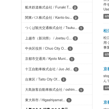
件をよ
船木鉄道株式会社 / Funaki T...
2
Use
GT
関東バス株式会社 / Kanto-bu...
2
つくば観光交通株式会社 / Tsuku...
1
松江
松
上越市（新潟県） / Joetsu C...
1
用
事業
中央区役所 / Chuo City O...
1
GT
京都市交通局 / Kyoto Muni...
1
京都
十王自動車株式会社 / Juo Jid...
1
st
台東区 / Taito City Of...
1
んで、
GT
大島旅客自動車株式会社 / oshim...
1
東大和市 / Higashiyamat...
1
京都