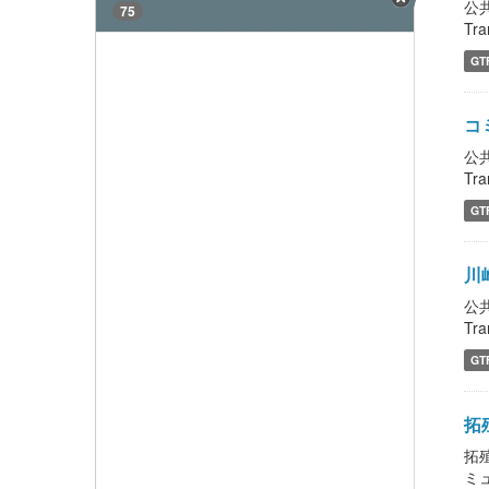
公
75
Tra
GT
コ
公
Tra
GT
川
公
Tra
GT
拓殖
拓
ミ