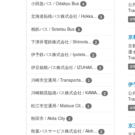
小田急バス / Odakyu Bus
公
4
Tra
北海道拓殖バス株式会社 / Hokka...
3
GT
相鉄バス / Sotetsu Bus
3
京都
下津井電鉄株式会社 / Shimots...
2
京都
通
伊予鉄バス株式会社 / Iyotets...
2
Tra
伊豆箱根バス株式会社 / IZUHAK...
GT
2
川崎市交通局 / Transporta...
2
伊
川崎鶴見臨港バス株式会社 / KAWA...
公
2
Tra
松江市交通局 / Matsue Cit...
2
GT
秋田市 / Akita City
2
京王
秋葉バスサービス株式会社 / Akih...
2
京王