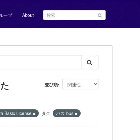
ループ
About
した
並び順
Basic License
タグ:
バス-bus