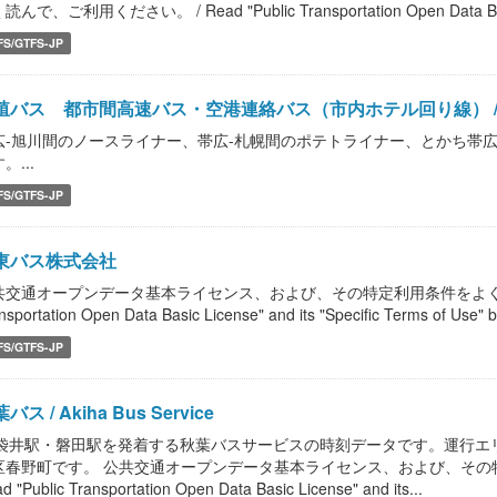
読んで、ご利用ください。 / Read "Public Transportation Open Data Bas
FS/GTFS-JP
殖バス 都市間高速バス・空港連絡バス（市内ホテル回り線） / Takusy
広-旭川間のノースライナー、帯広-札幌間のポテトライナー、とかち帯広
。...
FS/GTFS-JP
東バス株式会社
共交通オープンデータ基本ライセンス、および、その特定利用条件をよく読んで、
nsportation Open Data Basic License" and its "Specific Terms of Use" b
FS/GTFS-JP
バス / Akiha Bus Service
R袋井駅・磐田駅を発着する秋葉バスサービスの時刻データです。運行エ
区春野町です。 公共交通オープンデータ基本ライセンス、および、その
d "Public Transportation Open Data Basic License" and its...