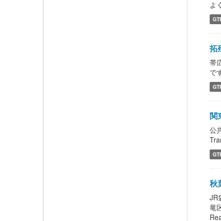
よく
GT
拓
帯
です
GT
関
公
Tra
GT
秋葉
J
竜
Rea