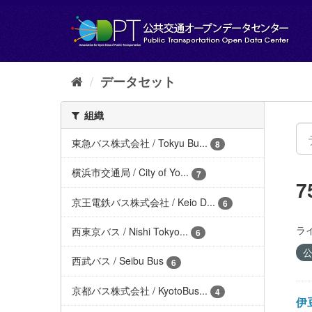
ス
キ
ッ
プ
し
て
データセット
内
容
組織
へ
東急バス株式会社 / Tokyu Bu...
8
横浜市交通局 / City of Yo...
7
京王電鉄バス株式会社 / Keio D...
6
ラ
西東京バス / Nishi Tokyo...
6
公
西武バス / Seibu Bus
6
京都バス株式会社 / KyotoBus...
4
伊豆