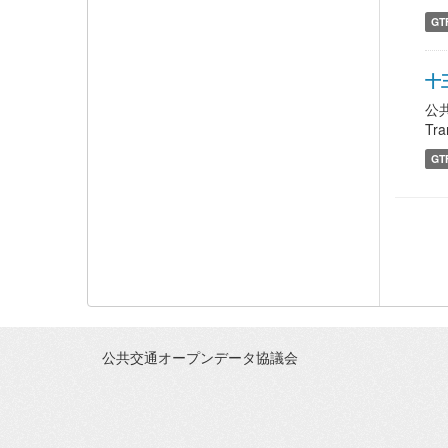
GT
十王
公
Tra
GT
公共交通オープンデータ協議会