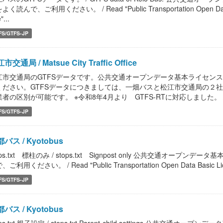
く読んで、ご利用ください。 / Read "Public Transportation Open Data Basi
"...
FS/GTFS-JP
市交通局 / Matsue City Traffic Office
江市交通局のGTFSデータです。公共交通オープンデータ基本ライセン
ください。GTFSデータにつきましては、一畑バスと松江市交通局の２社のデ
者の区別が可能です。 ※令和8年4月より GTFS-RTに対応しました。 / GTFS
FS/GTFS-JP
バス / Kyotobus
ops.txt 標柱のみ / stops.txt Signpost only 公共交通
ご利用ください。 / Read "Public Transportation Open Data Basic License
FS/GTFS-JP
バス / Kyotobus