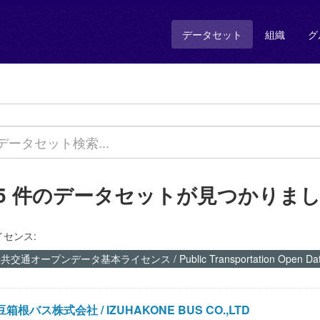
データセット
組織
グ
75 件のデータセットが見つかりま
イセンス:
共交通オープンデータ基本ライセンス / Public Transportation Open Data 
箱根バス株式会社 / IZUHAKONE BUS CO.,LTD