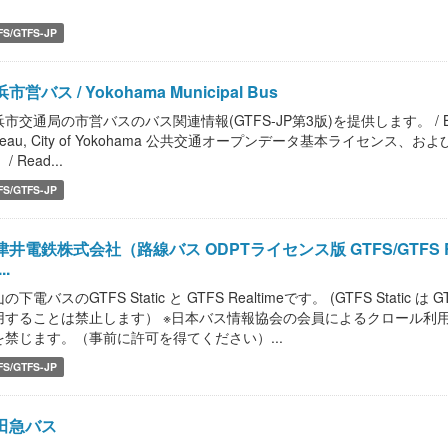
.
FS/GTFS-JP
市営バス / Yokohama Municipal Bus
市交通局の市営バスのバス関連情報(GTFS-JP第3版)を提供します。 / Bus informati
reau, City of Yokohama 公共交通オープンデータ基本ライセ
/ Read...
FS/GTFS-JP
井電鉄株式会社（路線バス ODPTライセンス版 GTFS/GTFS Realtime 
..
の下電バスのGTFS Static と GTFS Realtimeです。 (GTFS Static 
用することは禁止します） ※日本バス情報協会の会員によるクロール利
を禁じます。（事前に許可を得てください）...
FS/GTFS-JP
田急バス