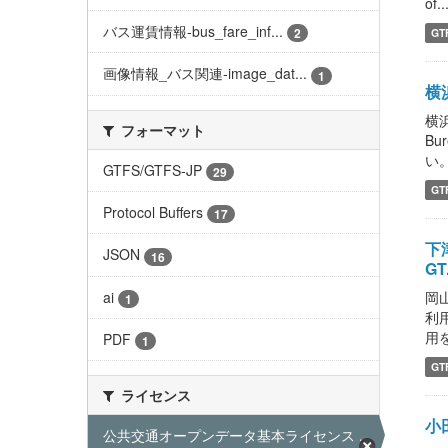
of..
バス運賃情報-bus_fare_inf...
2
GT
画像情報_バス関連-image_dat...
1
横浜
横浜
フォーマット
Bu
い。 
GTFS/GTFS-JP
29
GT
Protocol Buffers
17
下津
JSON
16
GT.
ai
岡山
1
利
用
PDF
1
GT
ライセンス
小
公共交通オープンデータ基本ライセンス ...