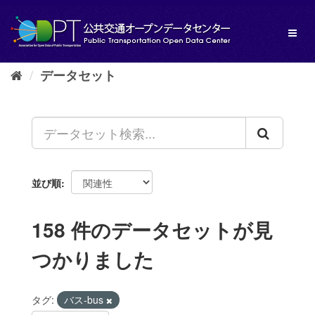
ス
キ
Toggl
ッ
naviga
プ
し
データセット
て
内
容
へ
並び順
158 件のデータセットが見
つかりました
タグ:
バス-bus