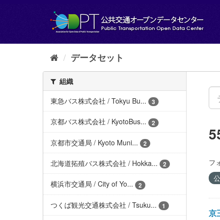
ス
キ
ッ
プ
し
て
データセット
内
容
組織
へ
東急バス株式会社 / Tokyu Bu...
3
京都バス株式会社 / KyotoBus...
2
京都市交通局 / Kyoto Muni...
2
フ
北海道拓殖バス株式会社 / Hokka...
2
公
横浜市交通局 / City of Yo...
2
つくば観光交通株式会社 / Tsuku...
1
京王