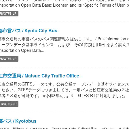
nsportation Open Data Basic License" and its "Specific Terms of Use" b
FS/GTFS-JP
市営バス / Kyoto City Bus
市交通局の市営バスのバス関連情報を提供します。 / Bus information of Kyoto M
オープンデータ基本ライセンス、および、その特定利用条件をよく読んで、ご利用く
nsportation Open Data...
FS/GTFS-JP
市交通局 / Matsue City Traffic Office
江市交通局のGTFSデータです。公共交通オープンデータ基本ライセン
ください。GTFSデータにつきましては、一畑バスと松江市交通局の２社のデ
者の区別が可能です。 ※令和8年4月より GTFS-RTに対応しました。 / GTFS
FS/GTFS-JP
バス / Kyotobus