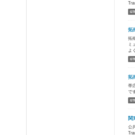
Tra
GT
拓殖
拓
ミ
よく
GT
拓
帯
です
GT
関
公
Tra