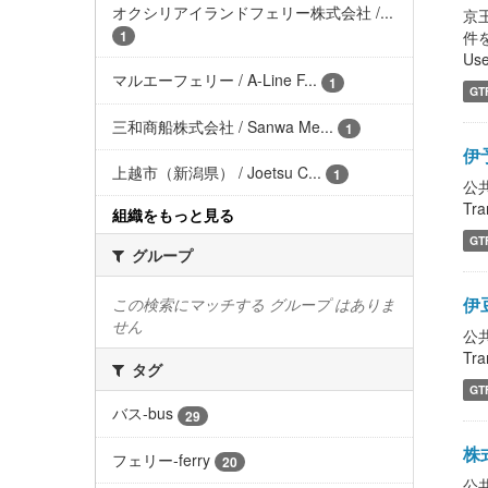
オクシリアイランドフェリー株式会社 /...
京王
件をよ
1
Use
マルエーフェリー / A-Line F...
1
GT
三和商船株式会社 / Sanwa Me...
1
伊
上越市（新潟県） / Joetsu C...
1
公
Tra
組織をもっと見る
GT
グループ
伊豆
この検索にマッチする グループ はありま
せん
公
Tra
タグ
GT
バス-bus
29
株
フェリー-ferry
20
公