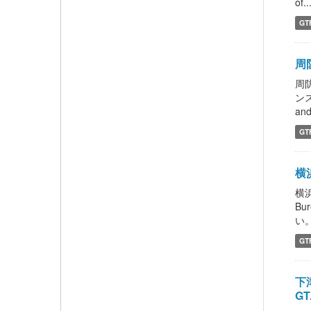
of..
GT
周防
周防
ンス
and 
GT
横浜
横浜
Bu
い。 
GT
下津
GT.