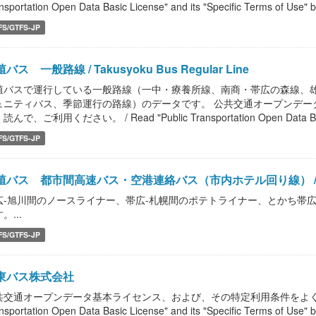
nsportation Open Data Basic License" and its "Specific Terms of Use" b
FS/GTFS-JP
バス 一般路線 / Takusyoku Bus Regular Line
殖バスで運行している一般路線（一中・療養所線、南商・帯広の森線、
ュニティバス、季節運行の路線）のデータです。 公共交通オープンデー
読んで、ご利用ください。 / Read "Public Transportation Open Data Bas
FS/GTFS-JP
殖バス 都市間高速バス・空港連絡バス（市内ホテル回り線） / Takusy
広-旭川間のノースライナー、帯広-札幌間のポテトライナー、とかち帯広
。...
FS/GTFS-JP
東バス株式会社
共交通オープンデータ基本ライセンス、および、その特定利用条件をよく読んで、
nsportation Open Data Basic License" and its "Specific Terms of Use" b