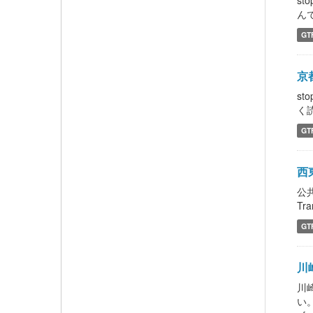
st
んで、
GT
京都
st
く読ん
GT
西東
公
Tra
GT
川崎
川
い。 