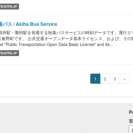
FS/GTFS-JP
バス / Akiha Bus Service
R袋井駅・磐田駅を発着する秋葉バスサービスの時刻データです。運行エ
区春野町です。 公共交通オープンデータ基本ライセンス、および、その
d "Public Transportation Open Data Basic License" and its...
FS/GTFS-JP
1
2
3
»
P
言