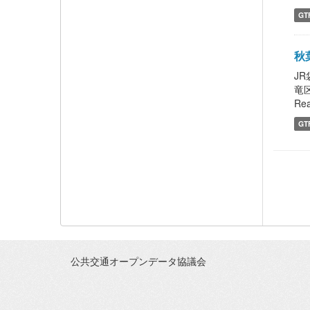
GT
秋葉
J
竜
Rea
GT
公共交通オープンデータ協議会