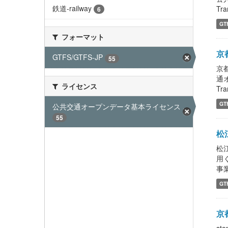
鉄道-railway
Tra
6
GT
フォーマット
京都
GTFS/GTFS-JP
55
京都
通
ライセンス
Tra
GT
公共交通オープンデータ基本ライセンス ...
55
松江
松
用
事業
GT
京都