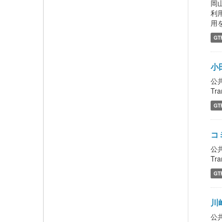
岡山
利
用
GT
小
公
Tra
GT
コ
公
Tra
GT
川
公