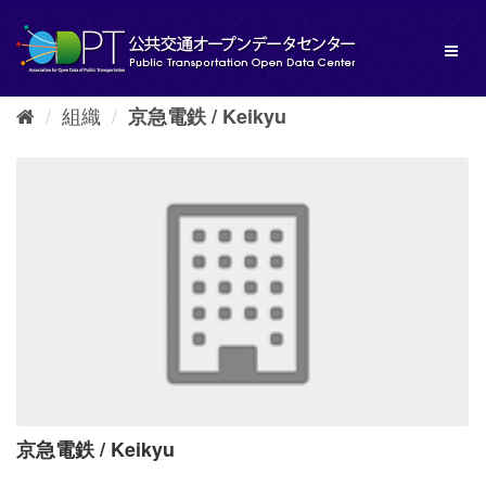
ス
キ
Toggl
ッ
naviga
プ
し
組織
京急電鉄 / Keikyu
て
内
容
へ
京急電鉄 / Keikyu