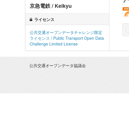
デ
京急電鉄 / Keikyu
ライセンス
公共交通オープンデータチャレンジ限定
ライセンス / Public Transport Open Data
Challenge Limited License
公共交通オープンデータ協議会