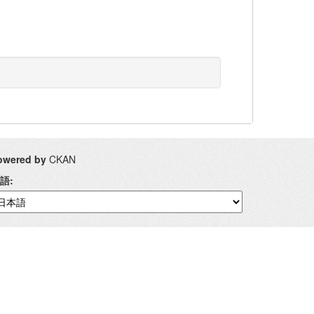
owered by
CKAN
語