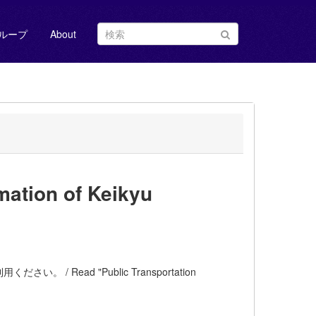
ループ
About
ion of Keikyu
ead "Public Transportation