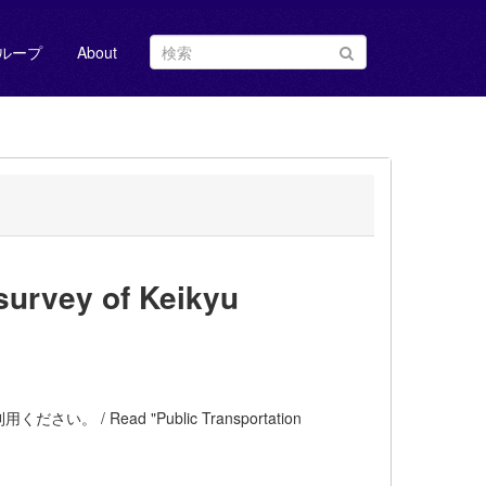
ループ
About
vey of Keikyu
ead "Public Transportation