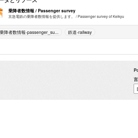
ータとリソース
乗降者数情報 / Passenger survey
京急電鉄の乗降者数情報を提供します。 / Passenger survey of Keikyu
乗降者数情報-passenger_su...
鉄道-railway
P
言