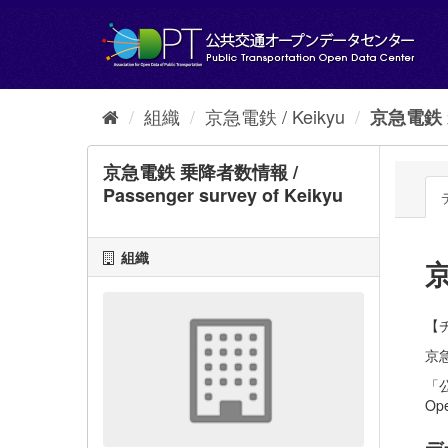
ス
キ
ッ
プ
し
て
組織
京急電鉄 / Keikyu
京急電鉄 乗
内
容
へ
京急電鉄 乗降者数情報 /
Passenger survey of Keikyu
組織
京
【チ
京急
「公
Ope