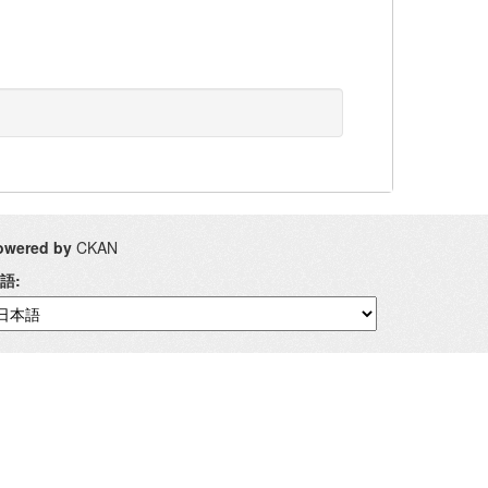
owered by
CKAN
語