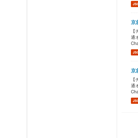
JS
京急
【チ
通オ
Cha
JS
京急
【チ
通オ
Cha
JS