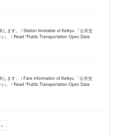
 / Station timetable of Keikyu 「公共交
ublic Transportation Open Data
。 / Fare information of Keikyu 「公共交
ublic Transportation Open Data
»