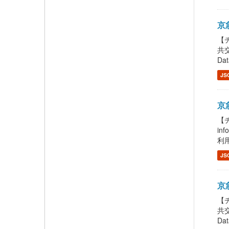
京急
【チ
共交
Dat
JS
京急
【チ
in
利用
JS
京急
【チ
共交
Dat