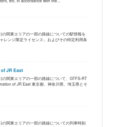
 in accordance with the...
道(JR東日本)の関東エリアの一部の路線についての駅情報を
オープンデータチャレンジ限定ライセンス」およびその特定利用条
f JR East
JR東日本)の関東エリアの一部の路線について、GTFS-RT
mation of JR East 東京都、神奈川県、埼玉県とそ
道(JR東日本)の関東エリアの一部の路線についての列車時刻