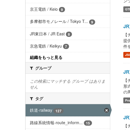
ンツ
京王電鉄 / Keio
GT
9
多摩都市モノレール / Tokyo T...
9
JR
JR東日本 / JR East
8
【チ
提供
京急電鉄 / Keikyu
件を
7
JS
組織をもっと見る
グループ
JR
【チ
この検索にマッチする グループ はありま
形式
せん
の
タグ
Pro
鉄道-railway
127
JR
路線系統情報-route_inform...
15
【チ