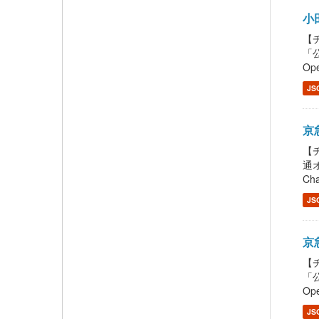
小田
【チ
「公
Ope
JS
京急
【チ
通オ
Cha
JS
京急
【チ
「公
Ope
JS