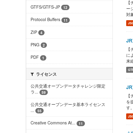
【チ
GTFS/GTFS-JP
12
ーシ
対
Protocol Buffers
11
JS
ZIP
4
JR
PNG
2
【チ
によ
PDF
1
来
GT
ライセンス
公共交通オープンデータチャレンジ限定
JR
ラ...
59
【チ
を提
公共交通オープンデータ基本ライセンス
す。
...
55
JS
Creative Commons At...
11