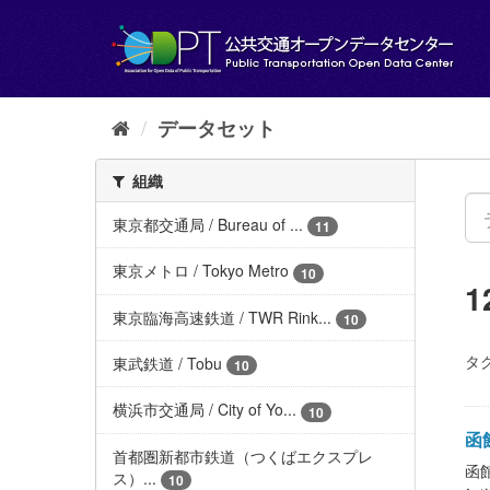
ス
キ
ッ
プ
し
て
データセット
内
容
組織
へ
東京都交通局 / Bureau of ...
11
東京メトロ / Tokyo Metro
10
東京臨海高速鉄道 / TWR Rink...
10
タグ
東武鉄道 / Tobu
10
横浜市交通局 / City of Yo...
10
函館
首都圏新都市鉄道（つくばエクスプレ
函館
ス）...
10