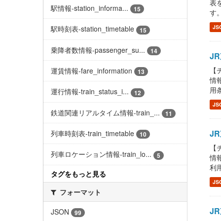
表を
駅情報-station_informa...
15
す。
JS
駅時刻表-station_timetable
15
乗降者数情報-passenger_su...
14
JR
【チ
運賃情報-fare_information
13
情報
用条
運行情報-train_status_i...
12
JS
鉄道関連リアルタイム情報-train_...
11
JR
列車時刻表-train_timetable
10
【チ
列車ロケーション情報-train_lo...
5
情報
利用
タグをもっと見る
JS
フォーマット
JR
JSON
99