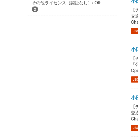
小田
その他ライセンス（認証なし）/ Oth...
2
【チ
交通
Cha
JS
小田
【チ
「公
Ope
JS
小田
【チ
交通
Cha
JS