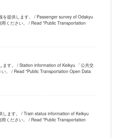
供します。 / Passenger survey of Odakyu
ead "Public Transportation
/ Station information of Keikyu 「公共交
ublic Transportation Open Data
 Train status information of Keikyu
ead "Public Transportation