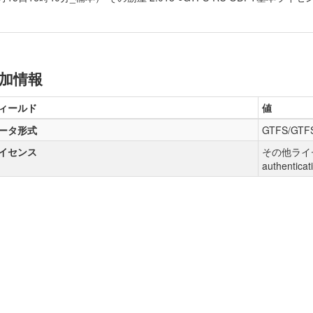
加情報
ィールド
値
ータ形式
GTFS/GTF
イセンス
その他ライセン
authenticat