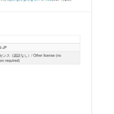
S-JP
ス（認証なし）/ Other license (no
ion required)