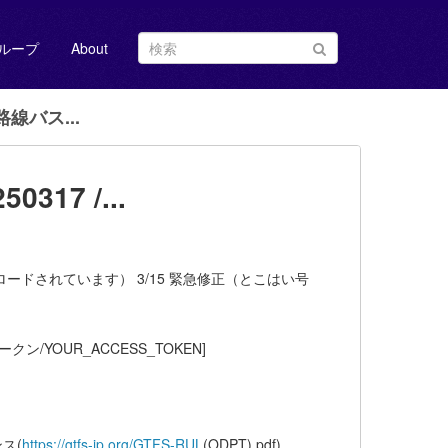
ループ
About
線バス...
7 /...
ロードされています） 3/15 緊急修正（とこはい号
クン/YOUR_ACCESS_TOKEN]
ンス(
https://gtfs-jp.org/GTFS-RUL
(ODPT).pdf)