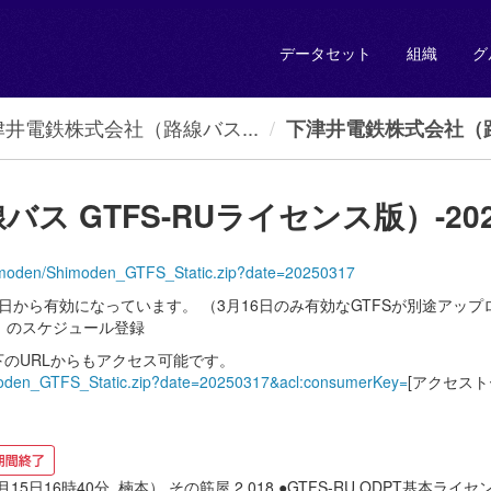
データセット
組織
グ
津井電鉄株式会社（路線バス...
下津井電鉄株式会社（路
GTFS-RUライセンス版）-2025031
t/Shimoden/Shimoden_GTFS_Static.zip?date=20250317
日から有効になっています。 （3月16日のみ有効なGTFSが別途アップ
ス」のスケジュール登録
のURLからもアクセス可能です。
Shimoden_GTFS_Static.zip?date=20250317&acl:consumerKey=
[アクセストー
3月15日16時40分_楠本） その筋屋 2.018 ●GTFS-RU ODPT基本ライセ