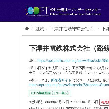
ス
キ
ッ
プ
し
て
組織
下津井電鉄株式会社 /...
下
内
容
へ
下津井電鉄株式会社（路線バス 
URL:
https://api-public.odpt.org/api/v4/files/odp
3月16日ダイヤ改正ですが、工事区間の都合で3月17
土日 ミス修正など） 3/6修正登録 「ジーンズバ
※本データは、
開発者サイト
でのユーザ登録後、以下
https://api.odpt.org/api/v4/files/odpt/Shimoden/
有効期間 : 2025年3月17日 〜 2026年3月16日
バージョン : 20250317_2025年03月17日（改正_0