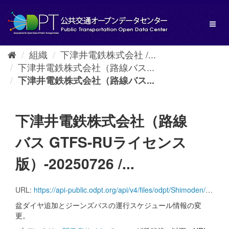
ス
キ
Toggl
ッ
naviga
プ
し
組織
下津井電鉄株式会社 /...
て
下津井電鉄株式会社（路線バス...
内
容
下津井電鉄株式会社（路線バス...
へ
下津井電鉄株式会社（路線
バス GTFS-RUライセンス
版）-20250726 /...
URL:
https://api-public.odpt.org/api/v4/files/odpt/Shimoden/Shimoden_GTFS_Static.zip?date=20250726
盆ダイヤ追加とジーンズバスの運行スケジュール情報の変
更。