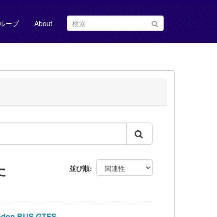
ループ
About
た
並び順
n BUS GTFS