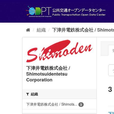
ス
キ
ッ
プ
し
て
組織
下津井電鉄株式会社 / Shimotsui
内
容
へ
下津井電鉄株式会社 /
Shimotsuidentetsu
Corporation
組織
下津井電鉄株式会社 / Shimots...
3
下