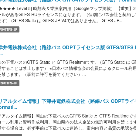
★★★★★ Level 5] 時刻表＆乗換案内用（Googleマップ掲載） 【
ールがあるGTFS-RUライセンスになります。（個別にバス会社と契約して
す） (GTFS Static は GTFS-JP V4ではありません。 GTFS-JP...
FS/GTFS-JP
井電鉄株式会社（路線バス ODPTライセンス版 GTFS/GTFS Realtime 
..
の下電バスのGTFS Static と GTFS Realtimeです。 (GTFS Static 
用することは禁止します） ※日本バス情報協会の会員によるクロール利
を禁じます。（事前に許可を得てください）...
FS/GTFS-JP
リアルタイム情報】下津井電鉄株式会社（路線バス ODPTライセンス版 GTFS
ormati...
アルタイム情報】岡山の下電バスのGTFS Static と GTFS Realt
ロール利用と資料作成利用、岡山県内の法人企業の無許可利用を禁じま
用する場合は、必ず事前に下電バスに連絡し、案内内容と品質の承認を得て