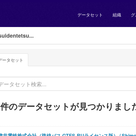
データセット
組織
グ
dentetsu...
データセット
3 件のデータセットが見つかりまし
津井電鉄株式会社（路線バス GTFS-RUライセンス版） / Shimode