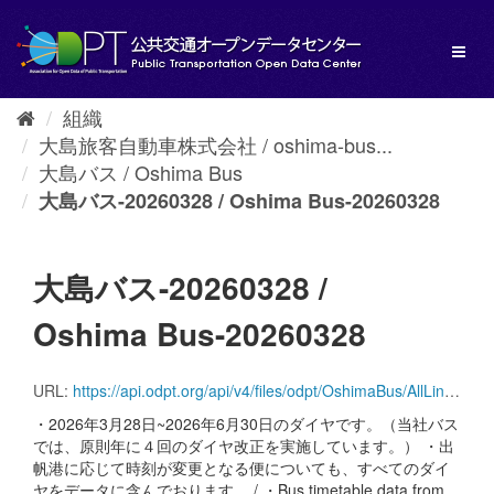
ス
キ
Toggl
ッ
naviga
プ
し
組織
て
大島旅客自動車株式会社 / oshima-bus...
内
容
大島バス / Oshima Bus
へ
大島バス-20260328 / Oshima Bus-20260328
大島バス-20260328 /
Oshima Bus-20260328
URL:
https://api.odpt.org/api/v4/files/odpt/OshimaBus/AllLines.zip?date=20260328&acl:consumerKey=[アクセストークン/YOUR_ACCESS_TOKEN]
・2026年3月28日~2026年6月30日のダイヤです。（当社バス
では、原則年に４回のダイヤ改正を実施しています。） ・出
帆港に応じて時刻が変更となる便についても、すべてのダイ
ヤをデータに含んでおります。 / ・Bus timetable data from