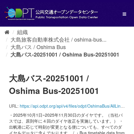
ス
キ
Toggl
ッ
naviga
プ
し
組織
て
大島旅客自動車株式会社 / oshima-bus...
内
容
大島バス / Oshima Bus
へ
大島バス-20251001 / Oshima Bus-20251001
大島バス-20251001 /
Oshima Bus-20251001
URL:
https://api.odpt.org/api/v4/files/odpt/OshimaBus/AllLines.zip?date=20251001&acl:consumerKey=[アクセストークン/YOUR_ACCESS_TOKEN]
・2025年10月1日~2025年11月30日のダイヤです。（当社バ
スでは、原則年に４回のダイヤ改正を実施しています。） ・
出帆港に応じて時刻が変更となる便についても、すべてのダ
イヤをデータに含んでおります。 / ・Bus timetable data from