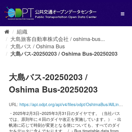
ス
キ
Toggl
ッ
naviga
プ
し
組織
て
大島旅客自動車株式会社 / oshima-bus...
内
容
大島バス / Oshima Bus
へ
大島バス-20250203 / Oshima Bus-20250203
大島バス-20250203 /
Oshima Bus-20250203
URL:
https://api.odpt.org/api/v4/files/odpt/OshimaBus/AllLines.zip?date=20250203&acl:consumerKey=[アクセストークン/YOUR_ACCESS_TOKEN]
・2025年2月3日~2025年3月31日のダイヤです。（当社バス
では、原則年に４回のダイヤ改正を実施しています。） ・出
帆港に応じて時刻が変更となる便についても、すべてのダイ
ヤをデータに含んでおります。 / ・Bus timetable data from