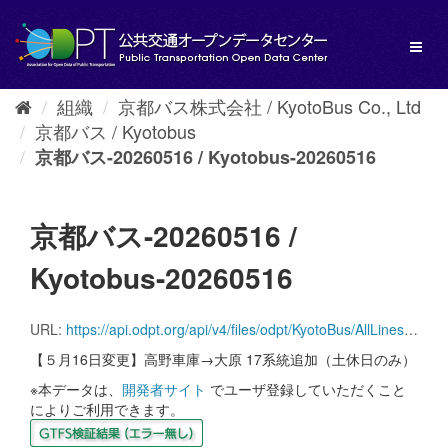
ス
キ
Toggl
ッ
naviga
プ
し
組織
京都バス株式会社 / KyotoBus Co., Ltd
て
京都バス / Kyotobus
内
容
京都バス-20260516 / Kyotobus-20260516
へ
京都バス-20260516 /
Kyotobus-20260516
URL:
https://api.odpt.org/api/v4/files/odpt/KyotoBus/AllLines.zip?date=20260516&acl:consumerKey=[アクセストークン/YOUR_ACCESS_TOKEN]
【５月16日変更】高野車庫→大原 17系統追加（土休日のみ）
※本データは、
開発者サイト
でユーザ登録していただくこと
によりご利用できます。