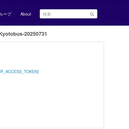
ループ
About
yotobus-20250731
/YOUR_ACCESS_TOKEN]