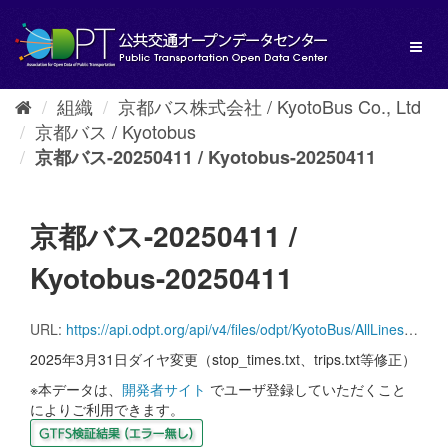
ス
キ
Toggl
ッ
naviga
プ
し
組織
京都バス株式会社 / KyotoBus Co., Ltd
て
京都バス / Kyotobus
内
容
京都バス-20250411 / Kyotobus-20250411
へ
京都バス-20250411 /
Kyotobus-20250411
URL:
https://api.odpt.org/api/v4/files/odpt/KyotoBus/AllLines.zip?date=20250411&acl:consumerKey=[アクセストークン/YOUR_ACCESS_TOKEN]
2025年3月31日ダイヤ変更（stop_times.txt、trips.txt等修正）
※本データは、
開発者サイト
でユーザ登録していただくこと
によりご利用できます。