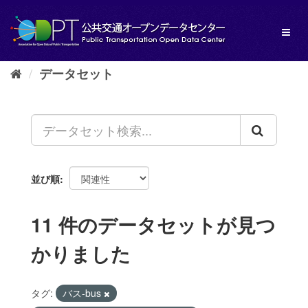
ス
キ
Toggl
ッ
naviga
プ
し
データセット
て
内
容
へ
並び順
11 件のデータセットが見つ
かりました
タグ:
バス-bus