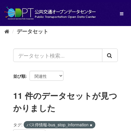
ス
キ
Toggl
ッ
naviga
プ
し
データセット
て
内
容
へ
並び順
11 件のデータセットが見つ
かりました
タグ:
バス停情報-bus_stop_information