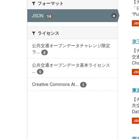
【チ
フォーマット
「
"Pu
JSON
14
JS
ライセンス
京王
公共交通オープンデータチャレンジ限定
【チ
ラ...
8
交通
Cha
公共交通オープンデータ基本ライセンス
...
5
JS
Creative Commons At...
1
東武
【チ
共交
Dat
JS
西武