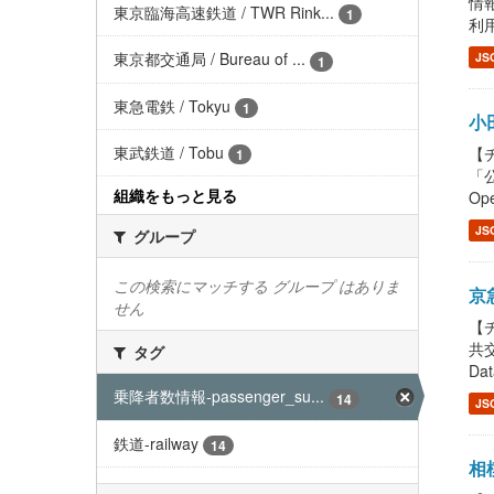
情報
東京臨海高速鉄道 / TWR Rink...
1
利用
東京都交通局 / Bureau of ...
JS
1
東急電鉄 / Tokyu
1
小田
東武鉄道 / Tobu
【チ
1
「公
組織をもっと見る
Ope
JS
グループ
この検索にマッチする グループ はありま
京急
せん
【チ
共交
タグ
Dat
乗降者数情報-passenger_su...
14
JS
鉄道-railway
14
相模