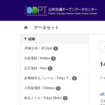
ス
キ
ッ
プ
し
て
データセット
内
容
組織
へ
JR東日本 / JR East
1
京急電鉄 / Keikyu
1
京王電鉄 / Keio
1
フ
多摩都市モノレール / Tokyo T...
1
小田急電鉄 / Odakyu
1
JR
東京メトロ / Tokyo Metro
1
【チ