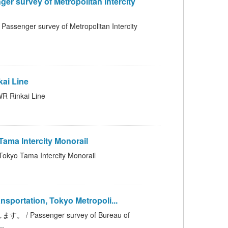
 of Metropolitan Intercity
vey of Metropolitan Intercity
i Line
inkai Line
 Intercity Monorail
ama Intercity Monorail
rtation, Tokyo Metropoli...
enger survey of Bureau of
..