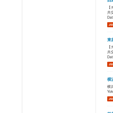
【チ
共交
Dat
JS
東急
【チ
共交
Dat
JS
横浜
横浜
Yo
JS