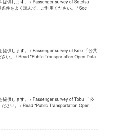
ます。 / Passenger survey of Sotetsu
件をよく読んで、ご利用ください。 / See
します。 / Passenger survey of Keio 「公共
Public Transportation Open Data
します。 / Passenger survey of Tobu 「公
 "Public Transportation Open