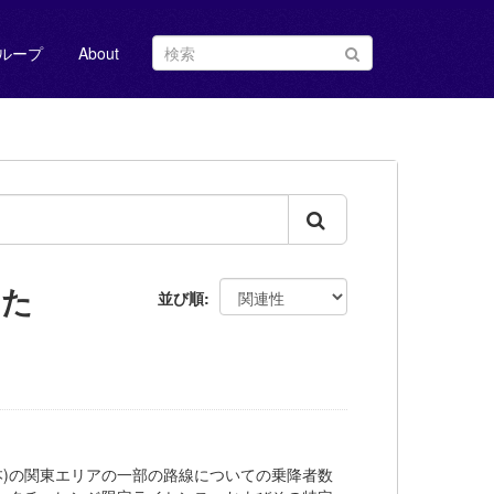
ループ
About
した
並び順
道(JR東日本)の関東エリアの一部の路線についての乗降者数