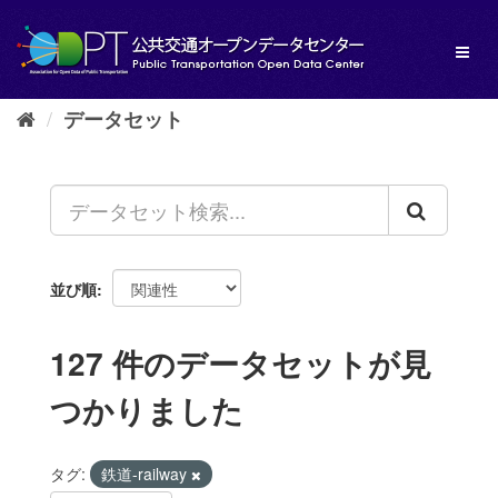
ス
キ
Toggl
ッ
naviga
プ
し
データセット
て
内
容
へ
並び順
127 件のデータセットが見
つかりました
タグ:
鉄道-railway