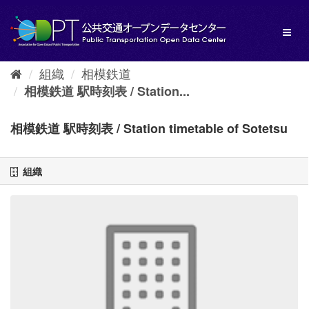
ス
キ
Toggl
ッ
naviga
プ
し
組織
相模鉄道
て
内
相模鉄道 駅時刻表 / Station...
容
へ
相模鉄道 駅時刻表 / Station timetable of Sotetsu
組織