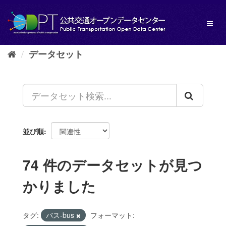
ス
キ
Toggl
ッ
naviga
プ
し
データセット
て
内
容
へ
並び順
74 件のデータセットが見つ
かりました
タグ:
バス-bus
フォーマット: