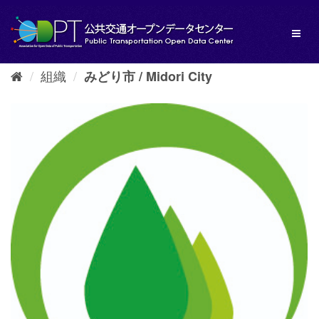
ス
キ
Toggl
ッ
naviga
プ
し
組織
みどり市 / Midori City
て
内
容
へ