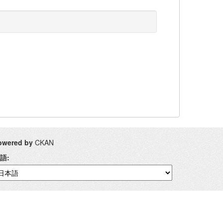
owered by
CKAN
語