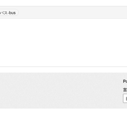
バス-bus
P
言