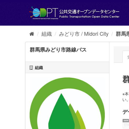
ス
キ
ッ
プ
し
て
組織
みどり市 / Midori City
群馬
内
容
へ
群馬県みどり市路線バス
組織
※
い。 
デ