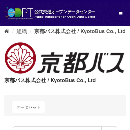
ス
キ
Toggl
ッ
naviga
プ
し
組織
京都バス株式会社 / KyotoBus Co., Ltd
て
内
容
へ
京都バス株式会社 / KyotoBus Co., Ltd
データセット