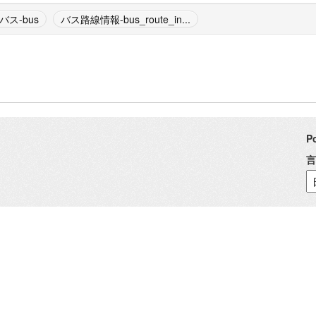
バス-bus
バス路線情報-bus_route_in...
P
言