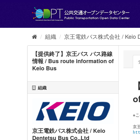
ス
キ
ッ
プ
し
て
組織
京王電鉄バス株式会社 / Keio Den
内
容
へ
【提供終了】京王バス バス路線
情報 / Bus route information of
Keio Bus
【
組織
o
※
京王電鉄バス株式会社 / Keio
ht
Dentetsu Bus Co.,Ltd