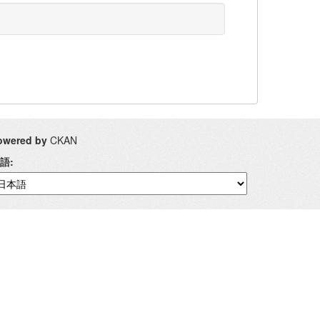
owered by
CKAN
語