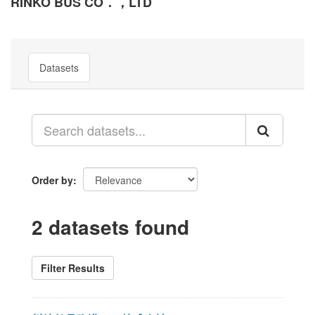
RINKO BUS CO．，LTD
Datasets
Order by
2 datasets found
Filter Results