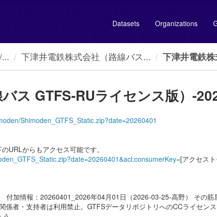
Datasets
Organizations
G
..
下津井電鉄株式会社（路線バス...
下津井電鉄株式
GTFS-RUライセンス版）-2026040
t/Shimoden/Shimoden_GTFS_Static.zip?date=20260401
のURLからもアクセス可能です。
Shimoden_GTFS_Static.zip?date=20260401&acl:consumerKey=
[アクセストー
日時） 付加情報：20260401_2026年04月01日（2026-03-25-高野） その筋
報協会の関係者・支持者は利用禁止。GTFSデータリポジトリへのCCライセ
ょう。