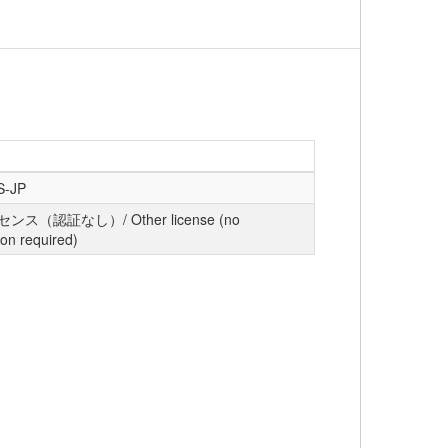
S-JP
ス（認証なし）/ Other license (no
ion required)