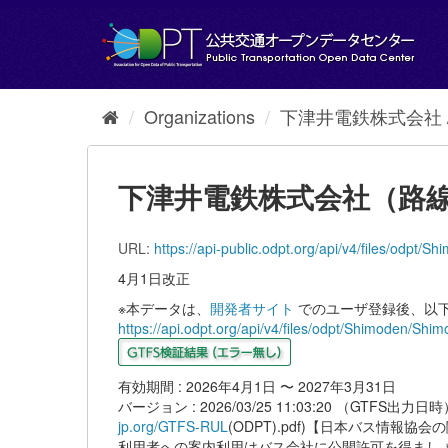
Skip
to
content
Organizations
下津井電鉄株式会社 /.
下津井電鉄株式会社（路線バス 
URL:
https://api-public.odpt.org/api/v4/files/odp
4月1日改正
※本データは、
開発者サイト
でのユーザ登録後、以下
https://api.odpt.org/api/v4/files/odpt/Shimoden/
有効期間 : 2026年4月1日 〜 2027年3月31日
バージョン : 2026/03/25 11:03:20 （GTFS出力
jp.org/GTFS-RUL
(ODPT).pdf)【日本バス情
利用者への案内利用はバス会社に公開許可を得まし