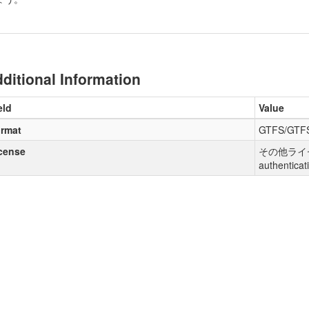
ditional Information
eld
Value
rmat
GTFS/GTF
cense
その他ライセン
authenticat