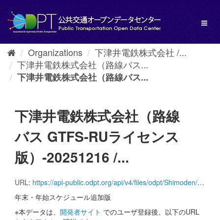
Skip
to
Toggl
content
naviga
Organizations
下津井電鉄株式会社 /...
下津井電鉄株式会社（路線バス...
下津井電鉄株式会社（路線バス...
下津井電鉄株式会社（路線
バス GTFS-RUライセンス
版）-20251216 /...
URL:
https://api-public.odpt.org/api/v4/files/odpt/Shimoden/Shimoden_GTFS_Static.zip?date=20251216
年末・年始スケジュール追加版
※本データは、
開発者サイト
でのユーザ登録後、以下のURL