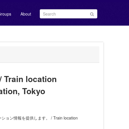
roups
About
in location
ation, Tokyo
提供します。 / Train location