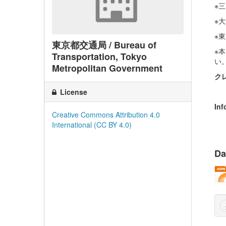
※
※大
※
東京都交通局 / Bureau of
※
Transportation, Tokyo
い。 
Metropolitan Government
ク
License
Inf
Creative Commons Attribution 4.0
International (CC BY 4.0)
Da