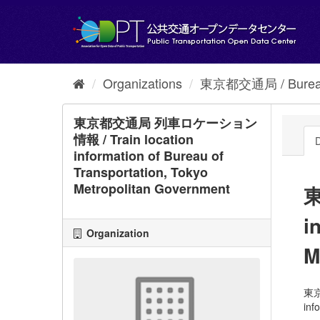
Skip
to
content
Organizations
東京都交通局 / Bureau 
東京都交通局 列車ロケーション
情報 / Train location
D
information of Bureau of
Transportation, Tokyo
Metropolitan Government
東
i
Organization
M
東
inf