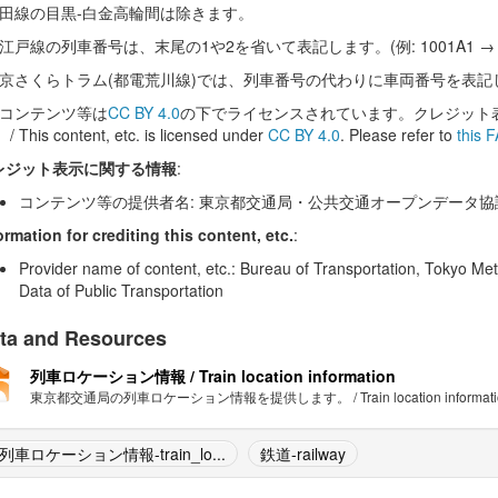
三田線の目黒-白金高輪間は除きます。
江戸線の列車番号は、末尾の1や2を省いて表記します。(例: 1001A1 → 1
東京さくらトラム(都電荒川線)では、列車番号の代わりに車両番号を表記
本コンテンツ等は
CC BY 4.0
の下でライセンスされています。クレジット
/ This content, etc. is licensed under
CC BY 4.0
. Please refer to
this 
レジット表示に関する情報
:
コンテンツ等の提供者名: 東京都交通局・公共交通オープンデータ協
ormation for crediting this content, etc.
:
Provider name of content, etc.: Bureau of Transportation, Tokyo Me
Data of Public Transportation
ta and Resources
列車ロケーション情報 / Train location information
東京都交通局の列車ロケーション情報を提供します。 / Train location information of
列車ロケーション情報-train_lo...
鉄道-railway