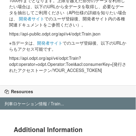
1000件までとなります。上限を越えた部分のデータを利用し
たい場合は、以下のURLから全データを取得し、必要なデー
タを抽出してご利用ください（API仕様の詳細を知りたい場合
は、
開発者サイト
でのユーザ登録後、開発者サイト内の各種
関連ドキュメントをご参照ください）。
https://api-public.odpt.org/api/v4/odpt:Train.json
※当データは、
開発者サイト
でのユーザ登録後、以下のURLか
らもアクセス可能です。
https://api.odpt.org/api/v4/odpt:Train?
odpt:operator=odpt.Operator:Toei&acl:consumerKey=[発行さ
れたアクセストークン/YOUR_ACCESS_TOKEN]
Resources
列車ロケーション情報 / Train...
Additional Information