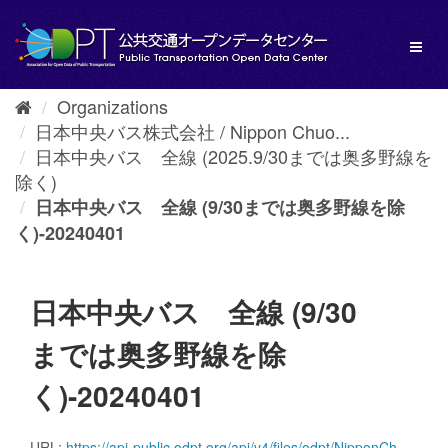
Skip
to
Toggl
content
naviga
Organizations
日本中央バス株式会社 / Nippon Chuo...
日本中央バス 全線 (2025.9/30までは奥多野線を
除く)
日本中央バス 全線 (9/30までは奥多野線を除
く)-20240401
日本中央バス 全線 (9/30
までは奥多野線を除
く)-20240401
URL:
https://api-public.odpt.org/api/v4/files/odpt/NipponChuoBus/Maebashi_Area.zip?date=20240401