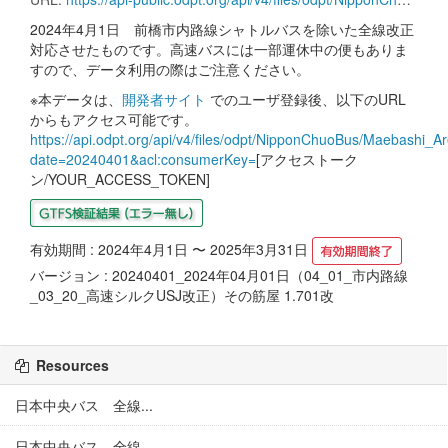
2024年4月1日 前橋市内路線シャトルバスを除いた全線改正
対応させたものです。高速バスには一部運休中の便もありま
すので、データ利用の際はご注意ください。
※本データは、
開発者サイト
でのユーザ登録後、以下のURL
からもアクセス可能です。
https://api.odpt.org/api/v4/files/odpt/NipponChuoBus/Maebashi_Ar
date=20240401&acl:consumerKey=
[アクセストーク
ン/YOUR_ACCESS_TOKEN]
有効期間 : 2024年4月1日 〜 2025年3月31日
バージョン : 20240401_2024年04月01日（04_01_市内路線
_03_20_高速シルクUSJ改正）その筋屋 1.701改
Resources
日本中央バス 全線...
日本中央バス 全線...