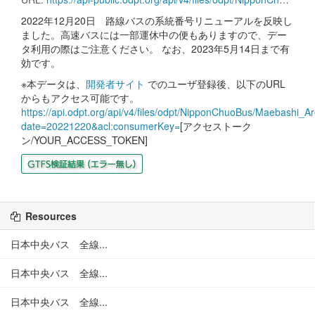
2022年12月20日 路線バスの系統番号リニューアルを反映し
ました。高速バスには一部運休中の便もありますので、デー
タ利用の際はご注意ください。 なお、2023年5月14日まで有
効です。
※本データは、
開発者サイト
でのユーザ登録後、以下のURL
からもアクセス可能です。
https://api.odpt.org/api/v4/files/odpt/NipponChuoBus/Maebashi_Ar
date=20221220&acl:consumerKey=
[アクセストーク
ン/YOUR_ACCESS_TOKEN]
Resources
日本中央バス 全線...
日本中央バス 全線...
日本中央バス 全線...