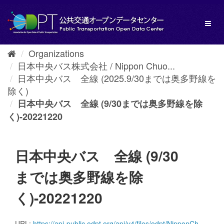
Skip
to
Toggl
content
naviga
Organizations
日本中央バス株式会社 / Nippon Chuo...
日本中央バス 全線 (2025.9/30までは奥多野線を
除く)
日本中央バス 全線 (9/30までは奥多野線を除
く)-20221220
日本中央バス 全線 (9/30
までは奥多野線を除
く)-20221220
URL:
https://api-public.odpt.org/api/v4/files/odpt/NipponChuoBus/Maebashi_Area.zip?date=20221220