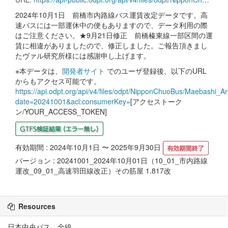
2024年10月1日 前橋市内路線バス運賃改定データです。高
速バスには一部運休中の便もありますので、データ利用の際
はご注意ください。★9月21日修正 前橋榛東線一部区間の運
賃に相違がありましたので、修正しました。ご報告頂きまし
たヴァル研究所様には感謝申し上げます。
※本データは、
開発者サイト
でのユーザ登録後、以下のURL
からもアクセス可能です。
https://api.odpt.org/api/v4/files/odpt/NipponChuoBus/Maebashi_Ar
date=20241001&acl:consumerKey=
[アクセストーク
ン/YOUR_ACCESS_TOKEN]
有効期間 : 2024年10月1日 〜 2025年9月30日
バージョン : 20241001_2024年10月01日（10_01_市内路線
運改_09_01_高速羽田線改正）その筋屋 1.817改
Resources
日本中央バス 全線...