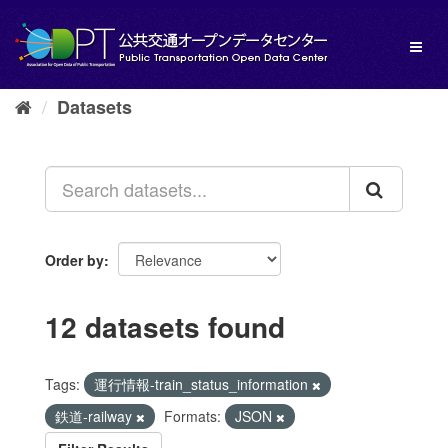
Skip
to
Toggl
content
naviga
Datasets
Order by
12 datasets found
Tags:
運行情報-train_status_information
鉄道-railway
Formats:
JSON