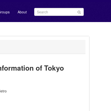
roups
About
ormation of Tokyo
etro