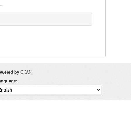
..
owered by
CKAN
anguage