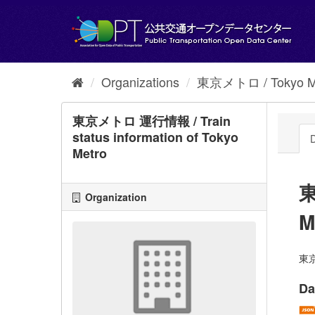
Skip
to
content
Organizations
東京メトロ / Tokyo M
東京メトロ 運行情報 / Train
status information of Tokyo
D
Metro
東
Organization
M
東京
Da