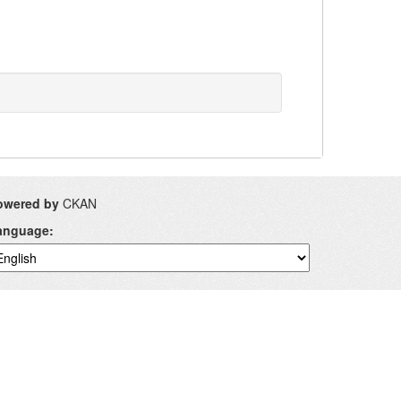
owered by
CKAN
anguage