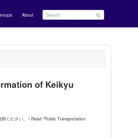
roups
About
mation of Keikyu
ead "Public Transportation