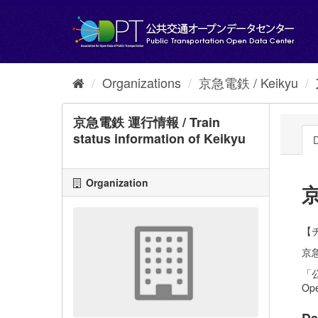
Skip
to
content
Organizations
京急電鉄 / Keikyu
京急電鉄 運行情報 / Train
status information of Keikyu
D
Organization
京
【チ
京急
「公
Ope