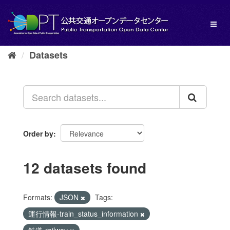
Skip
to
Toggl
content
naviga
Datasets
Order by
12 datasets found
Formats:
JSON
Tags:
運行情報-train_status_information