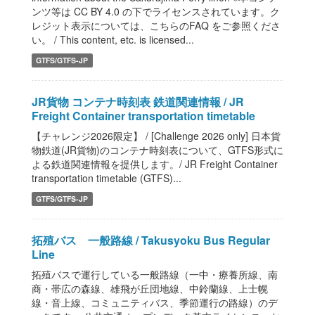
ンツ等は CC BY 4.0 の下でライセンスされています。ク
レジット表示については、こちらのFAQ をご参照くださ
い。 / This content, etc. is licensed...
GTFS/GTFS-JP
JR貨物 コンテナ時刻表 鉄道関連情報 / JR
Freight Container transportation timetable
【チャレンジ2026限定】 / [Challenge 2026 only] 日本貨
物鉄道(JR貨物)のコンテナ時刻表について、GTFS形式に
よる鉄道関連情報を提供します。/ JR Freight Container
transportation timetable (GTFS)...
GTFS/GTFS-JP
拓殖バス 一般路線 / Takusyoku Bus Regular
Line
拓殖バスで運行している一般路線（一中・療養所線、南
商・帯広の森線、雄飛が丘団地線、中鈴蘭線、上士幌
線・音上線、コミュニティバス、季節運行の路線）のデ