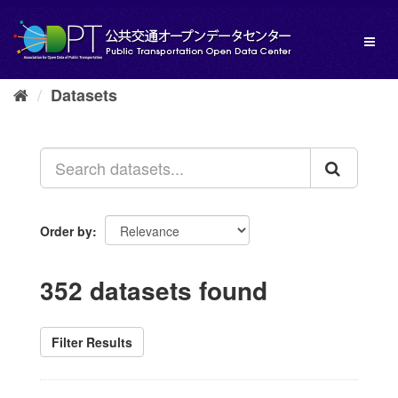
Skip
to
Toggl
content
naviga
Datasets
Order by
352 datasets found
Filter Results