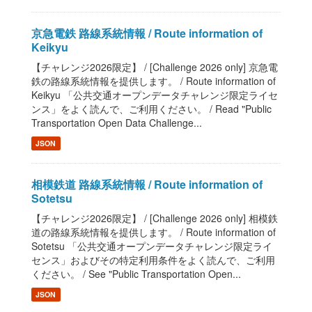
京急電鉄 路線系統情報 / Route information of
Keikyu
【チャレンジ2026限定】 / [Challenge 2026 only] 京急電
鉄の路線系統情報を提供します。 / Route information of
Keikyu 「公共交通オープンデータチャレンジ限定ライセ
ンス」をよく読んで、ご利用ください。 / Read "Public
Transportation Open Data Challenge...
JSON
相模鉄道 路線系統情報 / Route information of
Sotetsu
【チャレンジ2026限定】 / [Challenge 2026 only] 相模鉄
道の路線系統情報を提供します。 / Route information of
Sotetsu 「公共交通オープンデータチャレンジ限定ライ
センス」およびその特定利用条件をよく読んで、ご利用
ください。 / See "Public Transportation Open...
JSON