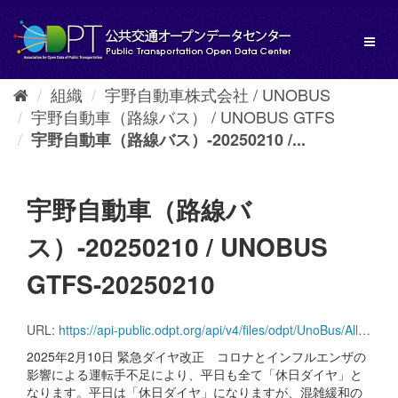
ス
キ
Toggl
ッ
naviga
プ
し
組織
宇野自動車株式会社 / UNOBUS
て
宇野自動車（路線バス） / UNOBUS GTFS
内
容
宇野自動車（路線バス）-20250210 /...
へ
宇野自動車（路線バ
ス）-20250210 / UNOBUS
GTFS-20250210
URL:
https://api-public.odpt.org/api/v4/files/odpt/UnoBus/AllLines.zip?date=20250210
2025年2月10日 緊急ダイヤ改正 コロナとインフルエンザの
影響による運転手不足により、平日も全て「休日ダイヤ」と
なります。平日は「休日ダイヤ」になりますが、混雑緩和の