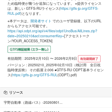
ため臨時便が幾つか追加になっています。 ※提供ライセンス
は、新しい GTFS-RUライセンス(
https://gtfs-jp.org/GTFS-
RUL.pdf
)となります。
※本データは、
開発者サイト
でのユーザ登録後、以下のURL
からもアクセス可能です。
https://api.odpt.org/api/v4/files/odpt/UnoBus/AllLines.zip?
date=20250210&acl:consumerKey=
[アクセストーク
ン/YOUR_ACCESS_TOKEN]
有効期間 : 2025年2月10日 〜 2026年2月9日
バージョン : 20250210_2025年02月10日（検討用 全日祝
臨時便反映） その筋屋 2.006 ●GTFS-RU ODPT基本ライセン
ス(
https://gtfs-jp.org/GTFS-RUL
(ODPT).pdf)
リソース
宇野自動車（路線バス）-20260801...