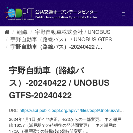
ス
キ
Toggl
ッ
naviga
プ
し
組織
宇野自動車株式会社 / UNOBUS
て
宇野自動車（路線バス） / UNOBUS GTFS
内
容
宇野自動車（路線バス）-20240422 /...
へ
宇野自動車（路線バ
ス）-20240422 / UNOBUS
GTFS-20240422
URL:
https://api-public.odpt.org/api/v4/files/odpt/UnoBus/AllLines.zip?date=20240422
2024年4月1日 ダイヤ改正。4/22からの一部変更。 ネオ瀬戸
線 16:37（瀬戸駅での待機後の発時間変更）、ネオ瀬戸線
17:50（瀬戸駅での待機後の発時間変更）。